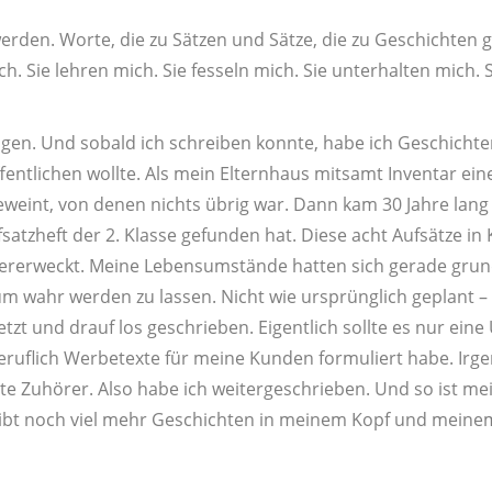
werden. Worte, die zu Sätzen und Sätze, die zu Geschichten
h. Sie lehren mich. Sie fesseln mich. Sie unterhalten mich
ngen. Und sobald ich schreiben konnte, habe ich Geschichten
ntlichen wollte. Als mein Elternhaus mitsamt Inventar ein
nt, von denen nichts übrig war. Dann kam 30 Jahre lang 
ufsatzheft der 2. Klasse gefunden hat. Diese acht Aufsätze 
rerweckt. Meine Lebensumstände hatten sich gerade grund
 wahr werden zu lassen. Nicht wie ursprünglich geplant – 
tzt und drauf los geschrieben. Eigentlich sollte es nur ein
beruflich Werbetexte für meine Kunden formuliert habe. Ir
te Zuhörer. Also habe ich weitergeschrieben. Und so ist mein
gibt noch viel mehr Geschichten in meinem Kopf und meinem